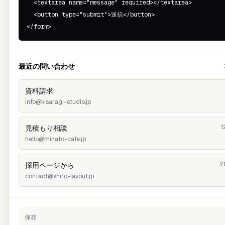
  <textarea name="message" required></textarea>

  <button type="submit">送信</button>

</form>
最近の問い合わせ
資料請求
info@kisaragi-studio.jp
見積もり相談
hello@minato-cafe.jp
2
採用ページから
contact@shiro-layout.jp
保存