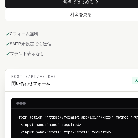
無料ではじめる
料金を見る
2フォーム無料
SMTP未設定でも送信
ブランド表示なし
POST /API/F/:KEY
A
問い合わせフォーム
<form action="https://formlet.app/api/f/xxxx" method="POS
  <input name="name" required>

  <input name="email" type="email" required>
